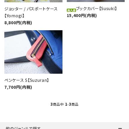
ブックカバー【Susuki】
ジョッター / パスポートケース
15,400円(内税)
【Yomogi】
8,800円(内税)
favorite
ペンケース S【Suzuran】
7,700円(内税)
close
3
1
3
商品中
-
商品
キーワード
他のジャンルで探す