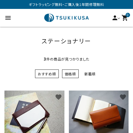
ギフトラッピング無料・ご購入後1年間修理無料
0
menu
person
shopping_cart
ステーショナリー
3
件の商品が見つかりました
おすすめ順
価格順
新着順
favorite
favorite