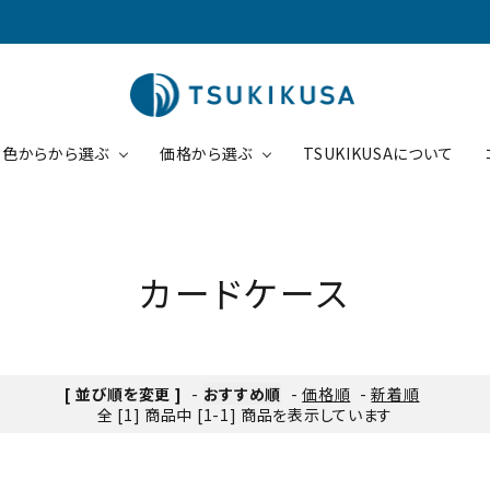
色からから選ぶ
価格から選ぶ
TSUKIKUSAについて
円～5000円
コインケース
5001円～10000円
ブラウン
ピンク
カードケース
ケース
1円～30000円
パスケース
30001円～
ブラック
チョコ
商品一覧
[ 並び順を変更 ]
-
おすすめ順
-
価格順
-
新着順
全 [1] 商品中 [1-1] 商品を表示しています
ード