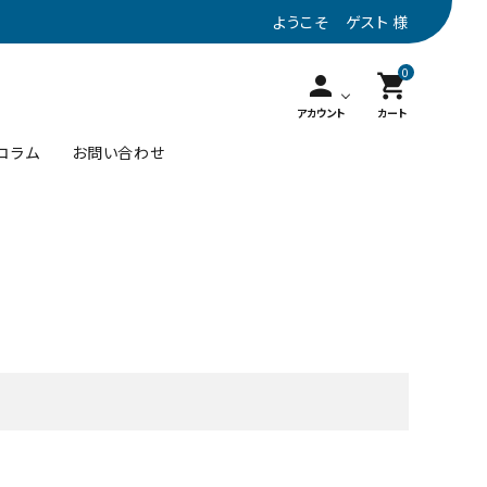
ようこそ ゲスト 様
0
person
shopping_cart
アカウント
カート
コラム
お問い合わせ
名刺入れ
10001円～20000円
カーキ
ステーショナリー
トープ
close