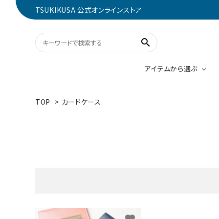
TSUKIKUSA 公式オンラインストア
search
アイテムから選ぶ
TOP
>
カードケース
コンパクトウォレット
0～3000円
財布
3001
ブルー
キーケース
カード
2000
ネイビー
鞄
キーワ