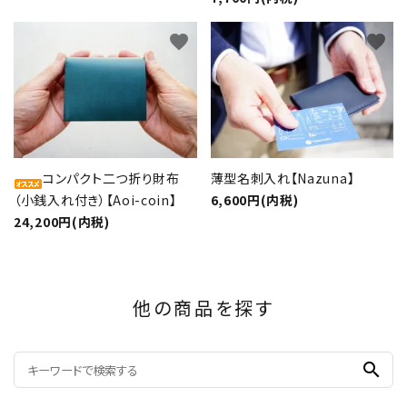
favorite
favorite
コンパクト二つ折り財布
薄型名刺入れ【Nazuna】
（小銭入れ付き）【Aoi-coin】
6,600円(内税)
24,200円(内税)
他の商品を探す
search