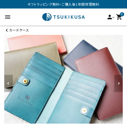
ギフトラッピング無料・ご購入後1年間修理無料
0
menu
person
shopping_cart
カードケース