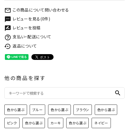
この商品について問い合わせる
mail_outline
レビューを見る(0件)
textsms
レビューを投稿
rate_review
支払い・配送について
help_outline
返品について
settings_backup_restore
他の商品を探す
search
色から選ぶ
ブルー
色から選ぶ
ブラウン
色から選ぶ
ピンク
色から選ぶ
カーキ
色から選ぶ
ネイビー