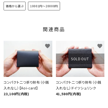
価格から選ぶ
10001円～20000円
関連商品
favorite
favorite
SOLD OUT
コンパクト二つ折り財布（小銭
コンパクト二つ折り財布（小銭
入れなし）【Aoi-card】
入れなし）ドイツシュリンク
23,100円(内税)
41,580円(内税)