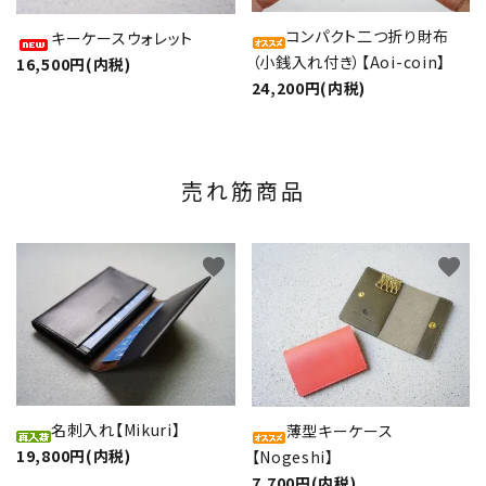
コンパクト二つ折り財布
キーケースウォレット
（小銭入れ付き）【Aoi-coin】
16,500円(内税)
24,200円(内税)
売れ筋商品
favorite
favorite
名刺入れ【Mikuri】
薄型キーケース
19,800円(内税)
【Nogeshi】
7,700円(内税)