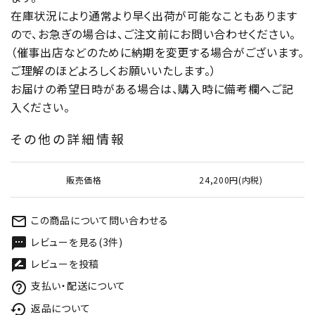
在庫状況により通常より早く出荷が可能なこともあります
ので、お急ぎの場合は、ご注文前にお問い合わせください。
（催事出店などのために納期を変更する場合がございます。
ご理解のほどよろしくお願いいたします。）
お届けの希望日時がある場合は、購入時に備考欄へご記
入ください。
その他の詳細情報
販売価格
24,200円(内税)
この商品について問い合わせる
mail_outline
レビューを見る(3件)
textsms
レビューを投稿
rate_review
支払い・配送について
help_outline
返品について
settings_backup_restore