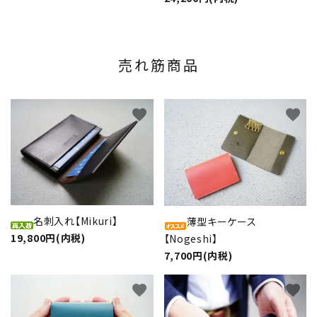
売れ筋商品
favorite
favorite
名刺入れ【Mikuri】
薄型キーケース
19,800円(内税)
【Nogeshi】
7,700円(内税)
favorite
favorite