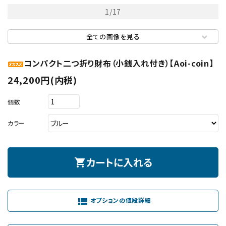
1
/
17
全ての画像を見る
コンパクト二つ折り財布（小銭入れ付き）【Aoi-coin】
24,200円(内税)
個数
カラー
カートに入れる
shopping_cart
view_list
オプションの値段詳細