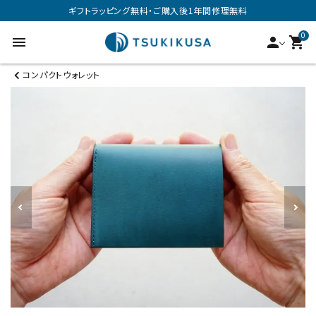
ギフトラッピング無料・ご購入後1年間修理無料
0
menu
person
shopping_cart
コンパクトウォレット