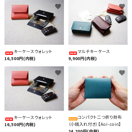
favorite
favorite
キーケースウォレット
マルチキーケース
16,500円(内税)
9,900円(内税)
favorite
favorite
コンパクト二つ折り財布
キーケースウォレット
（小銭入れ付き）【Aoi-coin】
16,500円(内税)
24,200円(内税)