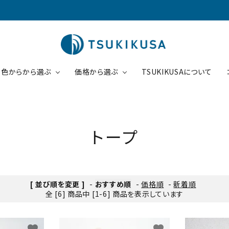
色からから選ぶ
価格から選ぶ
TSUKIKUSAについて
円～5000円
コインケース
5001円～10000円
ブラウン
ピンク
トープ
ケース
1円～30000円
パスケース
30001円～
ブラック
チョコ
商品一覧
[ 並び順を変更 ]
-
おすすめ順
-
価格順
-
新着順
全 [6] 商品中 [1-6] 商品を表示しています