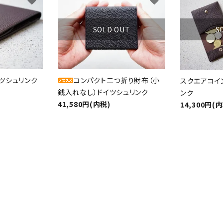
favorite
favorite
ード
SOLD OUT
S
リー
ツシュリンク
コンパクト二つ折り財布（小
スクエアコイ
銭入れなし）ドイツシュリンク
ンク
41,580円(内税)
14,300円(
検索する