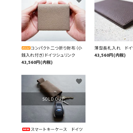
favorite
キーワ
カテゴ
コンパクト二つ折り財布（小
薄型長札入れ ドイ
銭入れ付き）ドイツシュリンク
43,560円(内税)
43,560円(内税)
favorite
SOLD OUT
スマートキーケース ドイツ