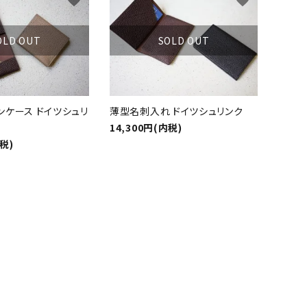
favorite
favorite
OLD OUT
SOLD OUT
ンケース ドイツシュリ
薄型名刺入れ ドイツシュリンク
14,300円(内税)
内税)