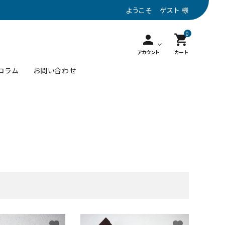
ようこそ ゲスト 様
0
person
shopping_cart
アカウント
カート
コラム
お問い合わせ
名刺入れ
10001円～20000円
カーキ
ステーショナリー
トープ
close