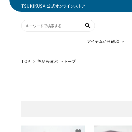
TSUKIKUSA 公式オンラインストア
search
アイテムから選ぶ
TOP
>
色から選ぶ
>
トープ
コンパクトウォレット
0～3000円
財布
3001
ブルー
キーケース
カード
2000
ネイビー
鞄