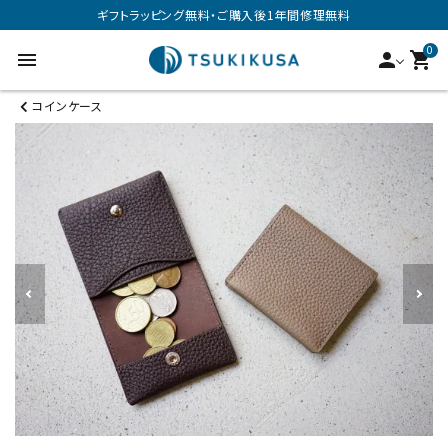
ギフトラッピング無料・ご購入後1年間修理無料
0
menu
person
shopping_cart
コインケース