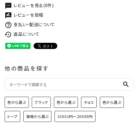
レビューを見る(0件)
textsms
レビューを投稿
rate_review
支払い・配送について
help_outline
返品について
settings_backup_restore
他の商品を探す
search
色から選ぶ
ブラック
色から選ぶ
チョコ
色から選ぶ
トープ
価格から選ぶ
10001円～20000円