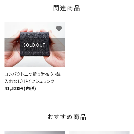
関連商品
favorite
SOLD OUT
コンパクト二つ折り財布（小銭
入れなし）ドイツシュリンク
41,580円(内税)
おすすめ商品