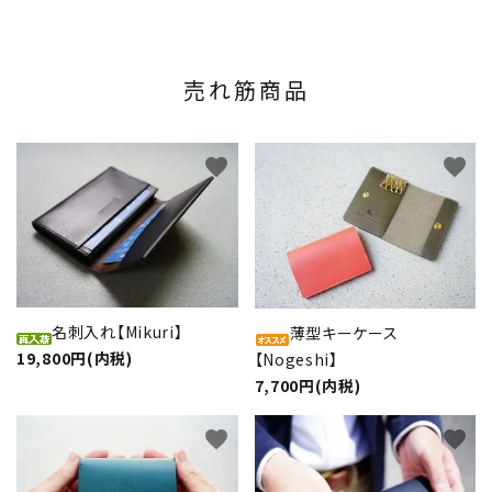
売れ筋商品
favorite
favorite
名刺入れ【Mikuri】
薄型キーケース
19,800円(内税)
【Nogeshi】
7,700円(内税)
favorite
favorite