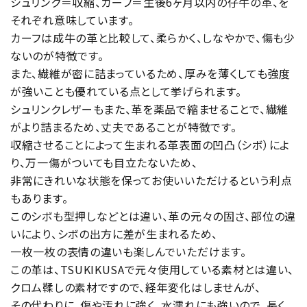
シュリンク＝収縮、カーフ＝生後6ヶ月以内の仔牛の革、を
それぞれ意味しています。
カーフは成牛の革と比較して、柔らかく、しなやかで、傷も少
ないのが特徴です。
また、繊維が密に詰まっているため、厚みを薄くしても強度
が強いことも優れている点として挙げられます。
シュリンクレザーもまた、革を薬品で縮ませることで、繊維
がより詰まるため、丈夫であることが特徴です。
収縮させることによって生まれる革表面の凹凸（シボ）によ
り、万一傷がついても目立たないため、
非常にきれいな状態を保ってお使いいただけるという利点
もあります。
このシボも型押しなどとは違い、革の元々の固さ、部位の違
いにより、シボの出方に差が生まれるため、
一枚一枚の表情の違いも楽しんでいただけます。
この革は、TSUKIKUSAで元々使用している素材とは違い、
クロム鞣しの素材ですので、経年変化はしませんが、
その代わりに、傷や汚れに強く、水濡れにも強いので、長く、