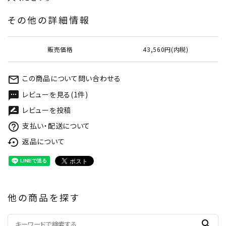
その他の詳細情報
販売価格
43,560円(内税)
この商品について問い合わせる
mail_outline
レビューを見る(1件)
textsms
レビューを投稿
rate_review
支払い・配送について
help_outline
返品について
settings_backup_restore
他の商品を探す
search