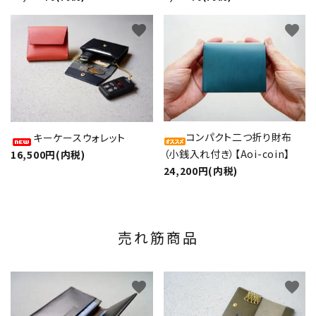
favorite
favorite
コンパクト二つ折り財布
キーケースウォレット
（小銭入れ付き）【Aoi-coin】
16,500円(内税)
24,200円(内税)
売れ筋商品
favorite
favorite