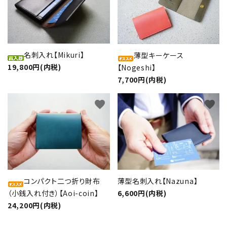
名刺入れ【Mikuri】
薄型キーケース
19,800円(内税)
【Nogeshi】
7,700円(内税)
favorite
favorite
コンパクト二つ折り財布
薄型名刺入れ【Nazuna】
（小銭入れ付き）【Aoi-coin】
6,600円(内税)
24,200円(内税)