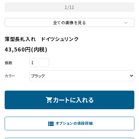
1
/
11
全ての画像を見る
薄型長札入れ ドイツシュリンク
43,560円(内税)
個数
カラー
カートに入れる
shopping_cart
view_list
オプションの値段詳細