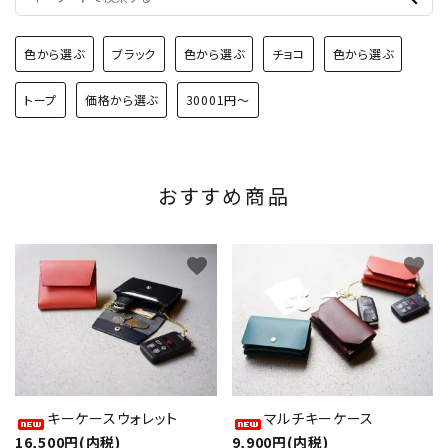
色から選ぶ
ブラック
色から選ぶ
チョコ
色から選ぶ
トープ
価格から選ぶ
30001円～
おすすめ商品
favorite
favorite
キーケースウォレット
マルチキーケース
16,500円(内税)
9,900円(内税)