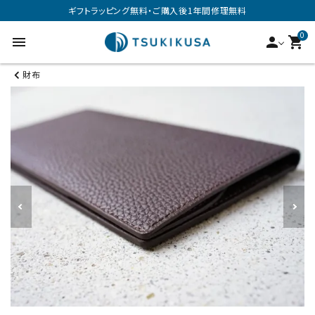
ギフトラッピング無料・ご購入後1年間修理無料
0
menu
person
shopping_cart
財布