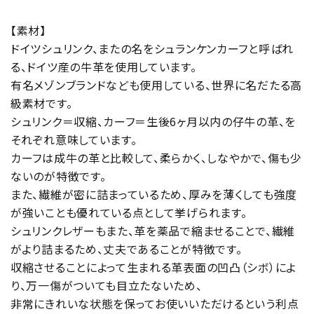
【素材】
ドイツシュリンク、またの名をシュランケンカーフと呼ばれ
る、ドイツ産の牛革を使用しています。
有名メゾンブランドなども使用している、世界に名だたる高
級素材です。
シュリンク＝収縮、カーフ＝生後6ヶ月以内の仔牛の革、を
それぞれ意味しています。
カーフは成牛の革と比較して、柔らかく、しなやかで、傷も少
ないのが特徴です。
また、繊維が密に詰まっているため、厚みを薄くしても強度
が強いことも優れている点として挙げられます。
シュリンクレザーもまた、革を薬品で縮ませることで、繊維
がより詰まるため、丈夫であることが特徴です。
収縮させることによって生まれる革表面の凹凸（シボ）によ
り、万一傷がついても目立たないため、
非常にきれいな状態を保ってお使いいただけるという利点