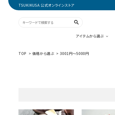
TSUKIKUSA 公式オンラインストア
search
アイテムから選ぶ
TOP
>
価格から選ぶ
>
3001円～5000円
コンパクトウォレット
0～3000円
財布
3001
ブルー
キーケース
カード
2000
ネイビー
鞄
キーワ