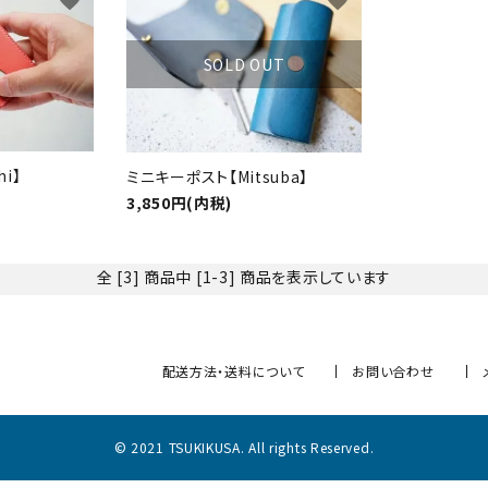
favorite
favorite
リー
SOLD OUT
検索する
i】
ミニキーポスト【Mitsuba】
3,850円(内税)
全 [3] 商品中 [1-3] 商品を表示しています
配送方法・送料について
お問い合わせ
© 2021 TSUKIKUSA. All rights Reserved.