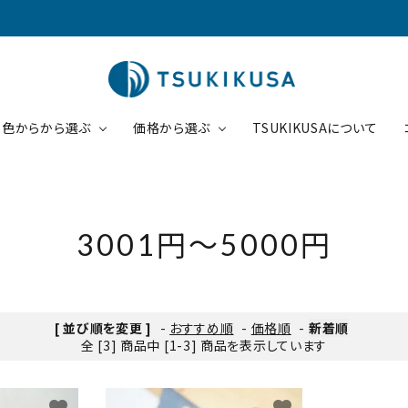
色からから選ぶ
価格から選ぶ
TSUKIKUSAについて
円～5000円
コインケース
5001円～10000円
ブラウン
ピンク
3001円～5000円
ケース
1円～30000円
パスケース
30001円～
ブラック
チョコ
商品一覧
[ 並び順を変更 ]
-
おすすめ順
-
価格順
-
新着順
全 [3] 商品中 [1-3] 商品を表示しています
ード