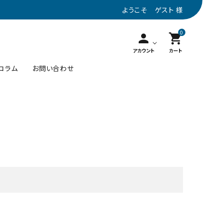
ようこそ ゲスト 様
0
person
shopping_cart
アカウント
カート
コラム
お問い合わせ
名刺入れ
10001円～20000円
カーキ
ステーショナリー
トープ
close