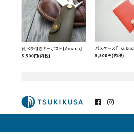
favorite
カテゴ
パスケース【Tsukush
靴ベラ付きキーポスト【Amana】
5,500円(内税)
5,500円(内税)