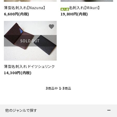
名刺入れ【Mikuri】
薄型名刺入れ【Nazuna】
19,800円(内税)
6,600円(内税)
favorite
SOLD OUT
薄型名刺入れ ドイツシュリンク
14,300円(内税)
close
3
1
3
商品中
-
商品
キーワード
他のジャンルで探す
カテゴリー