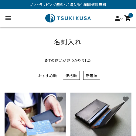
ギフトラッピング無料・ご購入後1年間修理無料
0
menu
person
shopping_cart
名刺入れ
3
件の商品が見つかりました
おすすめ順
価格順
新着順
favorite
favorite