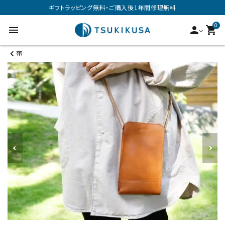
ギフトラッピング無料・ご購入後1年間修理無料
0
menu
person
shopping_cart
鞄