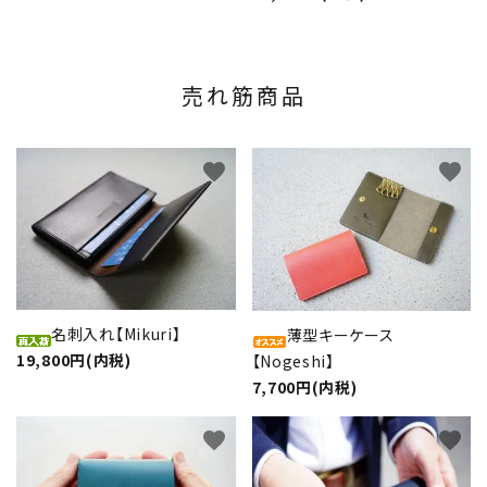
売れ筋商品
favorite
favorite
名刺入れ【Mikuri】
薄型キーケース
19,800円(内税)
【Nogeshi】
7,700円(内税)
favorite
favorite